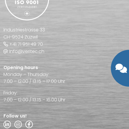
Industriestrasse 33
CH-9524 Zuzwil
+41 71 951 49 70
info@veritec.ch
Opening hours
Monday – Thursday:
7.00 – 12.00 / 13.15 – 17.00 Uhr
Friday:
7.00 – 12.00 / 13.15 – 16.00 Uhr
Follow us!